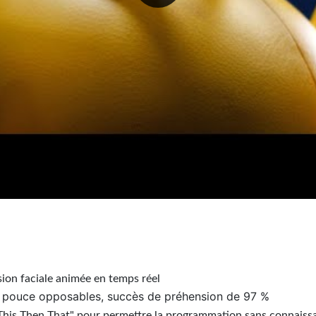
sion faciale animée en temps réel
 pouce opposables, succès de préhension de 97 %
f This Then That" pour permettre la programmation sans connais