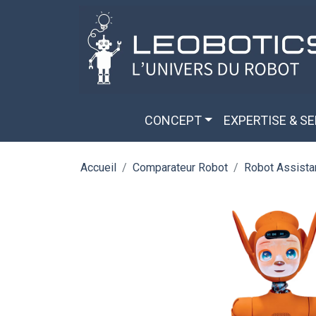
Aller au contenu principal
Panneau de gestion des cookies
CONCEPT
EXPERTISE & S
Accueil
Comparateur Robot
Robot Assista