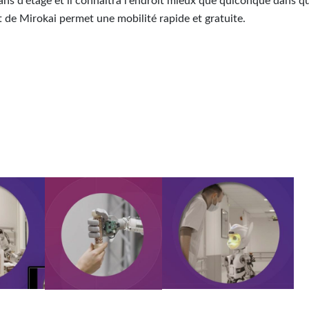
ans d'étage et il connaîtra l'endroit mieux que quiconque dans q
t de Mirokai permet une mobilité rapide et gratuite.