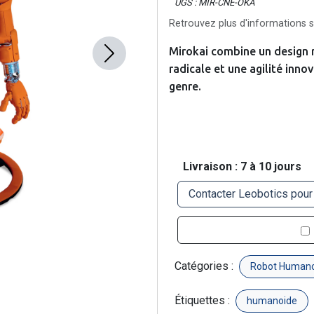
UGS : MIR-CNE-OKA
Retrouvez plus d'informations su
Mirokai combine un design r
Next
radicale et une agilité inn
genre.
Livraison : 7 à 10 jours
Contacter Leobotics pour
Catégories :
Robot Human
Étiquettes :
humanoide