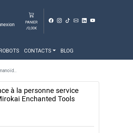
PANIER
nnexion
/
0,00€
 ROBOTS
CONTACTS
BLOG
anoïd...
ce à la personne service
irokai Enchanted Tools