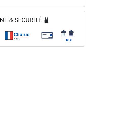
NT & SECURITÉ
Chorus
€
PRO
€