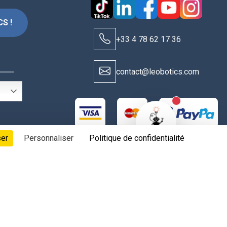
S !
+33 4 78 62 17 36
S
contact@leobotics.com
New alerts
ser
Personnaliser
Politique de confidentialité
t aux fabricants & fournisseurs, tous droits réservés.
 les cookies