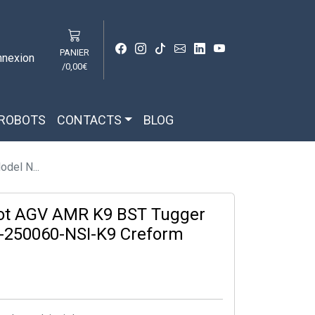
PANIER
nnexion
/
0,00€
 ROBOTS
CONTACTS
BLOG
del N...
bot AGV AMR K9 BST Tugger
-250060-NSI-K9 Creform