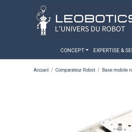
Aller au contenu principal
Panneau de gestion des cookies
CONCEPT
EXPERTISE & S
Accueil
Comparateur Robot
Base mobile 