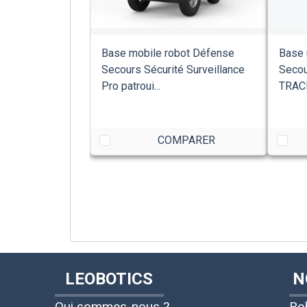
Base mobile robot Défense
Base 
Secours Sécurité Surveillance
Secou
Pro patroui...
TRACK
COMPARER
LEOBOTICS
N
Qui sommes-nous ?
Ro