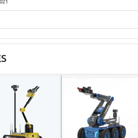
021
ES