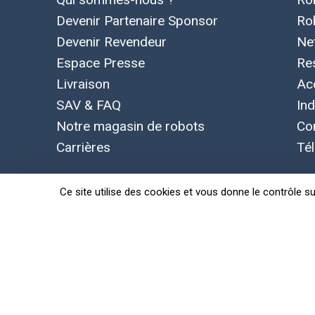
Devenir Partenaire Sponsor
Ro
Devenir Revendeur
Ne
Espace Presse
Re
Livraison
Ac
SAV & FAQ
Ind
Notre magasin de robots
Co
Carrières
Té
Ce site utilise des cookies et vous donne le contrôle s
Concepts, marque et logo Leobotics déposés. Toutes le
Politique de