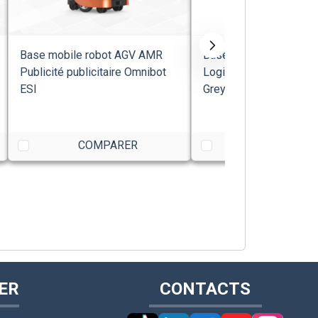
Base mobile robot AGV AMR
Base mobile robot AG
Publicité publicitaire Omnibot
Logistique Ranger GTP
ESI
GreyOrange
COMPARER
COMPARE
ER
CONTACTS