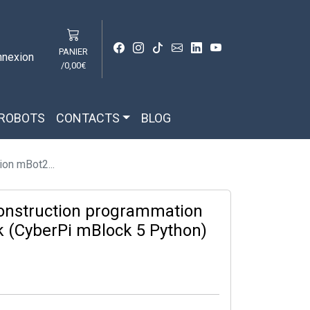
PANIER
nnexion
/
0,00€
 ROBOTS
CONTACTS
BLOG
on mBot2...
construction programmation
 (CyberPi mBlock 5 Python)