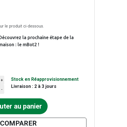
r le produit ci-dessous.
 Découvrez la prochaine étape de la
maison : le mBot2 !
Stock en Réapprovisionnement
+
Livraison : 2 à 3 jours
ier
-
uter au panier
COMPARER