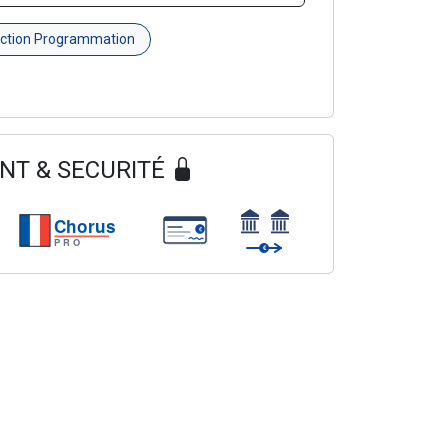
uction Programmation
NT & SECURITÉ
Chorus
€
PRO
€