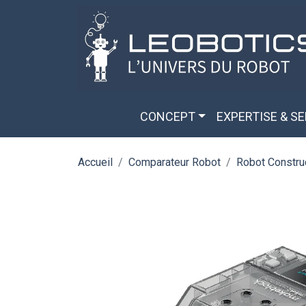
Aller au contenu principal
Panneau de gestion des cookies
CONCEPT
EXPERTISE & S
Accueil
Comparateur Robot
Robot Constru