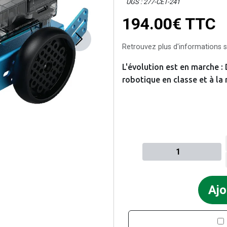
UGS : 277-CET-241
194.00€
TTC
Next
Retrouvez plus d'informations su
L'évolution est en marche :
robotique en classe et à la 
Quantité à ajouter au pan
Ajo