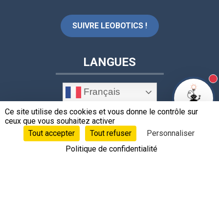
SUIVRE LEOBOTICS !
LANGUES
N
Français
Ce site utilise des cookies et vous donne le contrôle sur
ceux que vous souhaitez activer
CONTACTS
Tout accepter
Tout refuser
Personnaliser
Politique de confidentialité
+33 4 78 62 17 36
contact@leobotics.com