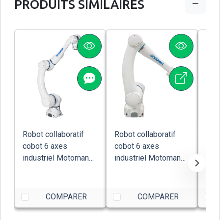
PRODUITS SIMILAIRES
Robot collaboratif
Robot collaboratif
Robo
cobot 6 axes
cobot 6 axes
cob
industriel Motoman
industriel Motoman
indu
HC10DT IP67
HC20DT Yaskawa
TX2
Yaskawa
COMPARER
COMPARER