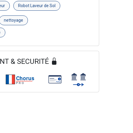
eur
Robot Laveur de Sol
nettoyage
e
NT & SECURITÉ
Chorus
€
PRO
€