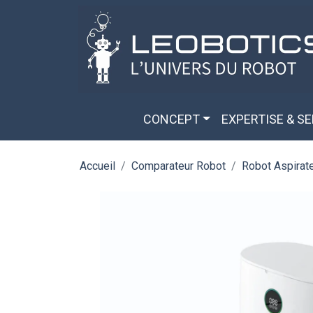
Aller au contenu principal
Panneau de gestion des cookies
CONCEPT
EXPERTISE & S
Accueil
Comparateur Robot
Robot Aspirat