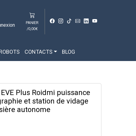
PANIER
nnexion
/
0,00€
 ROBOTS
CONTACTS
BLOG
 EVE Plus Roidmi puissance
graphie et station de vidage
sière autonome